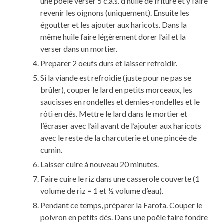
une poêle verser 5 c.à.s. d’huile de friture et y faire
revenir les oignons (uniquement). Ensuite les
égoutter et les ajouter aux haricots. Dans la
même huile faire légèrement dorer l’ail et la
verser dans un mortier.
Preparer 2 oeufs durs et laisser refroidir.
Si la viande est refroidie (juste pour ne pas se
brûler), couper le lard en petits morceaux, les
saucisses en rondelles et demies-rondelles et le
rôti en dés. Mettre le lard dans le mortier et
l’écraser avec l’ail avant de l’ajouter aux haricots
avec le reste de la charcuterie et une pincée de
cumin.
Laisser cuire à nouveau 20 minutes.
Faire cuire le riz dans une casserole couverte (1
volume de riz = 1 et ½ volume d’eau).
Pendant ce temps, préparer la Farofa. Couper le
poivron en petits dés. Dans une poêle faire fondre