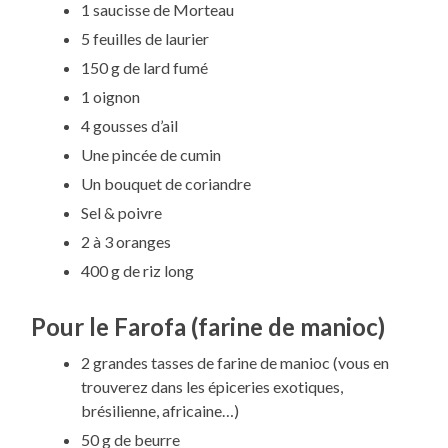
1 saucisse de Morteau
5 feuilles de laurier
150 g de lard fumé
1 oignon
4 gousses d’ail
Une pincée de cumin
Un bouquet de coriandre
Sel & poivre
2 à 3 oranges
400 g de riz long
Pour le Farofa (farine de manioc)
2 grandes tasses de farine de manioc (vous en
trouverez dans les épiceries exotiques,
brésilienne, africaine…)
50 g de beurre