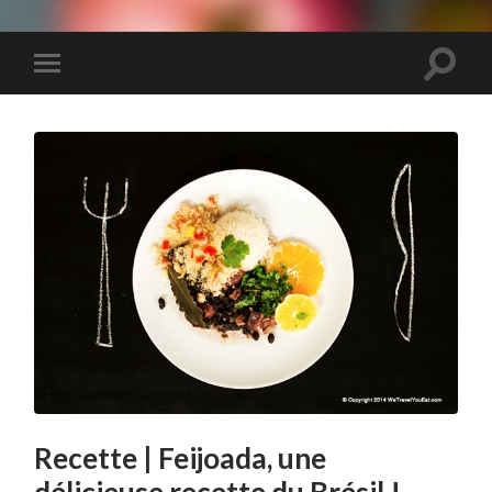
We
Travel
You
Eat
Toggle
Toggle
search
mobile
field
menu
Recette | Feijoada, une