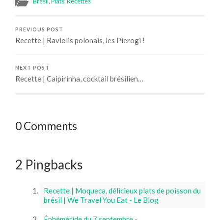
Brésil
,
Plats
,
Recettes
PREVIOUS POST
Recette | Raviolis polonais, les Pierogi !
NEXT POST
Recette | Caipirinha, cocktail brésilien…
0 Comments
2 Pingbacks
Recette | Moqueca, délicieux plats de poisson du
brésil | We Travel You Eat - Le Blog
Éphéméride du 7 septembre -