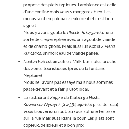
propose des plats typiques. L’ambiance est celle
d’une cantine mais vous y mangerez bien. Les
menus sont en polonais seulement et c’est bon
signe !
Nous y avons gouté le
Placek Po Cygansku
, une
sorte de crêpe repliée avec un ragout de viande
et de champignons. Mais aussi un
Kotlet Z Piersi
Kurczaka
, un morceau de viande panée.
Neptun Pub
est un autre « Milk bar » plus proche
des zones touristiques (près de la fontaine
Neptune)
Nous ne l’avons pas essayé mais nous sommes
passé devant et a l’air plutôt local.
Le restaurant
Zappio
de l’auberge
Hostel
Kawiarnia Wyszynk
(
Swiętojańska
près de l’eau)
Vous trouverez un pub au sous sol, une terrasse
sur la rue mais aussi dans la cour. Les plats sont
copieux, délicieux et à bon prix.