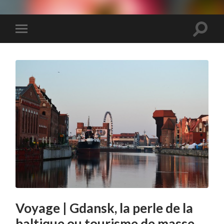
We
Travel
You
Eat
Toggle
Toggle
search
mobile
field
menu
Voyage | Gdansk, la perle de la
baltique ou tourisme de masse