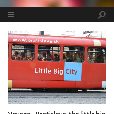
We
Travel
You
Eat
Toggle
Toggle
search
mobile
field
menu
Voyage | Bratislava, the little big